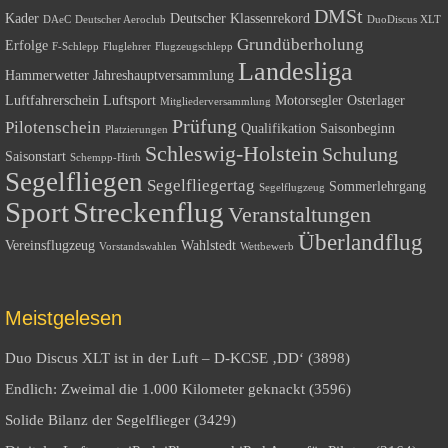
DMSt
Kader
Deutscher Klassenrekord
DAeC
Deutscher Aeroclub
DuoDiscus XLT
Grundüberholung
Erfolge
F-Schlepp
Fluglehrer
Flugzeugschlepp
Landesliga
Hammerwetter
Jahreshauptversammlung
Luftfahrerschein
Luftsport
Motorsegler
Osterlager
Mitgliederversammlung
Prüfung
Pilotenschein
Qualifikation
Saisonbeginn
Platzierungen
Schleswig-Holstein
Schulung
Saisonstart
Schempp-Hirth
Segelfliegen
Segelfliegertag
Sommerlehrgang
Segelflugzeug
Sport
Streckenflug
Veranstaltungen
Überlandflug
Vereinsflugzeug
Wahlstedt
Vorstandswahlen
Wettbewerb
Meistgelesen
Duo Discus XLT ist in der Luft – D-KCSE ‚DD‘ (3898)
Endlich: Zweimal die 1.000 Kilometer geknackt (3596)
Solide Bilanz der Segelflieger (3429)