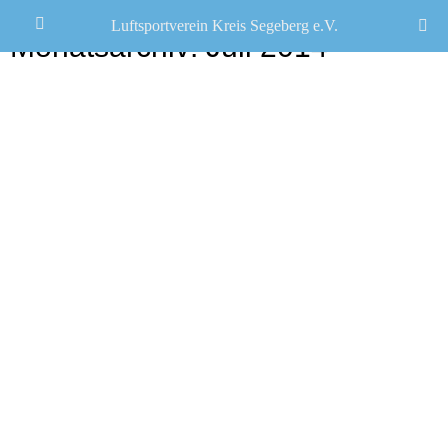
Luftsportverein Kreis Segeberg e.V.
Monatsarchiv:
Juli 2014