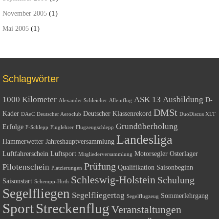
(1)
November 2005
(1)
Mai 2005
Schlagwörter
1000 Kilometer
ASK 13
Ausbildung
D-
Alexander Schleicher
Alleinflug
DMSt
Kader
Deutscher Klassenrekord
DAeC
Deutscher Aeroclub
DuoDiscus XLT
Grundüberholung
Erfolge
F-Schlepp
Fluglehrer
Flugzeugschlepp
Landesliga
Hammerwetter
Jahreshauptversammlung
Luftfahrerschein
Luftsport
Motorsegler
Osterlager
Mitgliederversammlung
Prüfung
Pilotenschein
Qualifikation
Saisonbeginn
Platzierungen
Schleswig-Holstein
Schulung
Saisonstart
Schempp-Hirth
Segelfliegen
Segelfliegertag
Sommerlehrgang
Segelflugzeug
Sport
Streckenflug
Veranstaltungen