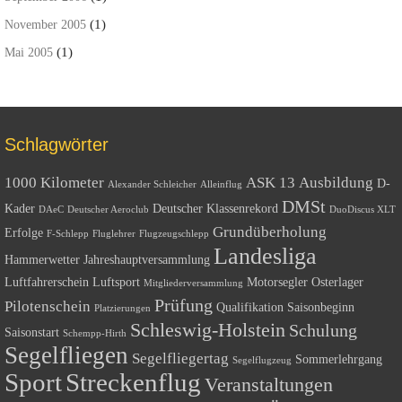
(1)
November 2005
(1)
Mai 2005
Schlagwörter
1000 Kilometer
ASK 13
Ausbildung
D-
Alexander Schleicher
Alleinflug
DMSt
Kader
Deutscher Klassenrekord
DAeC
Deutscher Aeroclub
DuoDiscus XLT
Grundüberholung
Erfolge
F-Schlepp
Fluglehrer
Flugzeugschlepp
Landesliga
Hammerwetter
Jahreshauptversammlung
Luftfahrerschein
Luftsport
Motorsegler
Osterlager
Mitgliederversammlung
Prüfung
Pilotenschein
Qualifikation
Saisonbeginn
Platzierungen
Schleswig-Holstein
Schulung
Saisonstart
Schempp-Hirth
Segelfliegen
Segelfliegertag
Sommerlehrgang
Segelflugzeug
Sport
Streckenflug
Veranstaltungen