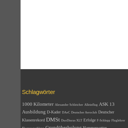
Schlagwörter
1000 Kilometer
ASK 13
Alexander Schleicher
Alleinflug
Ausbildung
D-Kader
Deutscher
DAeC
Deutscher Aeroclub
DMSt
Klassenrekord
Erfolge
DuoDiscus XLT
F-Schlepp
Fluglehrer
Grundüberholung
Hammerwetter