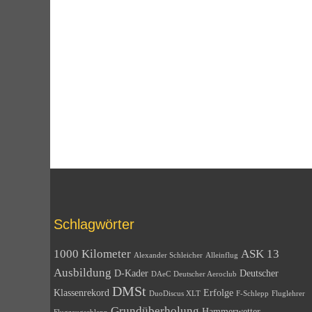
Schlagwörter
1000 Kilometer
ASK 13
Alexander Schleicher
Alleinflug
Ausbildung
D-Kader
Deutscher
DAeC
Deutscher Aeroclub
DMSt
Klassenrekord
Erfolge
DuoDiscus XLT
F-Schlepp
Fluglehrer
Grundüberholung
Hammerwetter