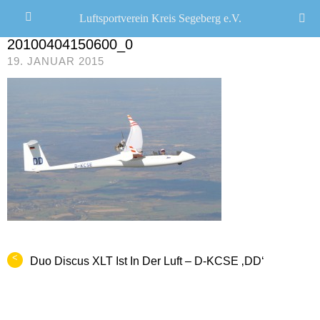
Luftsportverein Kreis Segeberg e.V.
CHRISTOPH R. SCHWARZ
/
0 COMMENTS
20100404150600_0
19. JANUAR 2015
<
Duo Discus XLT Ist In Der Luft – D-KCSE ‚DD‘