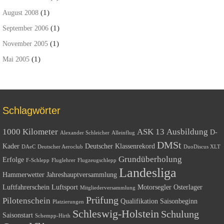
(1)
August 2008
(1)
September 2006
(1)
November 2005
(1)
Mai 2005
Schlagwörter
1000 Kilometer
ASK 13
Ausbildung
D-
Alexander Schleicher
Alleinflug
DMSt
Kader
Deutscher Klassenrekord
DAeC
Deutscher Aeroclub
DuoDiscus XLT
Grundüberholung
Erfolge
F-Schlepp
Fluglehrer
Flugzeugschlepp
Landesliga
Hammerwetter
Jahreshauptversammlung
Luftfahrerschein
Luftsport
Motorsegler
Osterlager
Mitgliederversammlung
Prüfung
Pilotenschein
Qualifikation
Saisonbeginn
Platzierungen
Schleswig-Holstein
Schulung
Saisonstart
Schempp-Hirth