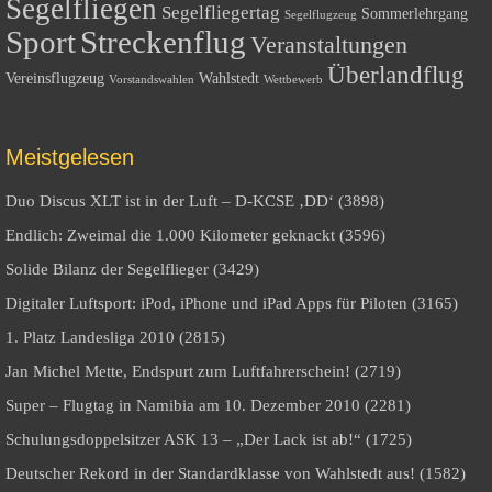
Segelfliegen
Segelfliegertag
Sommerlehrgang
Segelflugzeug
Sport
Streckenflug
Veranstaltungen
Überlandflug
Vereinsflugzeug
Wahlstedt
Vorstandswahlen
Wettbewerb
Meistgelesen
Duo Discus XLT ist in der Luft – D-KCSE ‚DD‘ (3898)
Endlich: Zweimal die 1.000 Kilometer geknackt (3596)
Solide Bilanz der Segelflieger (3429)
Digitaler Luftsport: iPod, iPhone und iPad Apps für Piloten (3165)
1. Platz Landesliga 2010 (2815)
Jan Michel Mette, Endspurt zum Luftfahrerschein! (2719)
Super – Flugtag in Namibia am 10. Dezember 2010 (2281)
Schulungsdoppelsitzer ASK 13 – „Der Lack ist ab!“ (1725)
Deutscher Rekord in der Standardklasse von Wahlstedt aus! (1582)