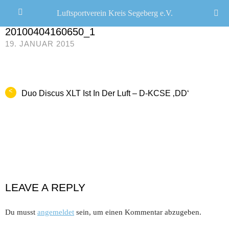
Luftsportverein Kreis Segeberg e.V.
CHRISTOPH R. SCHWARZ
/
0 COMMENTS
20100404160650_1
19. JANUAR 2015
<
Duo Discus XLT Ist In Der Luft – D-KCSE ‚DD‘
LEAVE A REPLY
Du musst
angemeldet
sein, um einen Kommentar abzugeben.