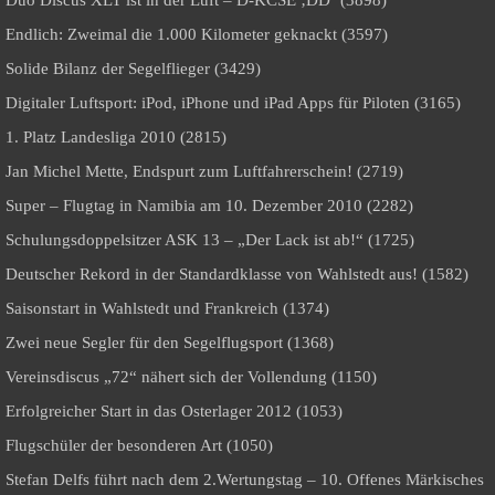
Duo Discus XLT ist in der Luft – D-KCSE ‚DD‘ (3898)
Endlich: Zweimal die 1.000 Kilometer geknackt (3597)
Solide Bilanz der Segelflieger (3429)
Digitaler Luftsport: iPod, iPhone und iPad Apps für Piloten (3165)
1. Platz Landesliga 2010 (2815)
Jan Michel Mette, Endspurt zum Luftfahrerschein! (2719)
Super – Flugtag in Namibia am 10. Dezember 2010 (2282)
Schulungsdoppelsitzer ASK 13 – „Der Lack ist ab!“ (1725)
Deutscher Rekord in der Standardklasse von Wahlstedt aus! (1582)
Saisonstart in Wahlstedt und Frankreich (1374)
Zwei neue Segler für den Segelflugsport (1368)
Vereinsdiscus „72“ nähert sich der Vollendung (1150)
Erfolgreicher Start in das Osterlager 2012 (1053)
Flugschüler der besonderen Art (1050)
Stefan Delfs führt nach dem 2.Wertungstag – 10. Offenes Märkisches