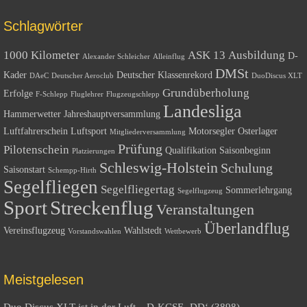
Schlagwörter
1000 Kilometer
ASK 13
Ausbildung
D-
Alexander Schleicher
Alleinflug
DMSt
Kader
Deutscher Klassenrekord
DAeC
Deutscher Aeroclub
DuoDiscus XLT
Grundüberholung
Erfolge
F-Schlepp
Fluglehrer
Flugzeugschlepp
Landesliga
Hammerwetter
Jahreshauptversammlung
Luftfahrerschein
Luftsport
Motorsegler
Osterlager
Mitgliederversammlung
Prüfung
Pilotenschein
Qualifikation
Saisonbeginn
Platzierungen
Schleswig-Holstein
Schulung
Saisonstart
Schempp-Hirth
Segelfliegen
Segelfliegertag
Sommerlehrgang
Segelflugzeug
Sport
Streckenflug
Veranstaltungen
Überlandflug
Vereinsflugzeug
Wahlstedt
Vorstandswahlen
Wettbewerb
Meistgelesen