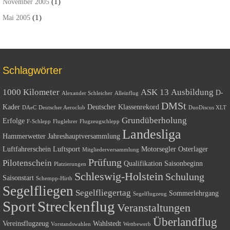
(1)
November 2005
(1)
Mai 2005
Schlagwörter
1000 Kilometer
ASK 13
Ausbildung
D-
Alexander Schleicher
Alleinflug
DMSt
Kader
Deutscher Klassenrekord
DAeC
Deutscher Aeroclub
DuoDiscus XLT
Grundüberholung
Erfolge
F-Schlepp
Fluglehrer
Flugzeugschlepp
Landesliga
Hammerwetter
Jahreshauptversammlung
Luftfahrerschein
Luftsport
Motorsegler
Osterlager
Mitgliederversammlung
Prüfung
Pilotenschein
Qualifikation
Saisonbeginn
Platzierungen
Schleswig-Holstein
Schulung
Saisonstart
Schempp-Hirth
Segelfliegen
Segelfliegertag
Sommerlehrgang
Segelflugzeug
Sport
Streckenflug
Veranstaltungen
Überlandflug
Vereinsflugzeug
Wahlstedt
Vorstandswahlen
Wettbewerb