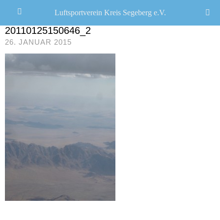
Luftsportverein Kreis Segeberg e.V.
CHRISTOPH R. SCHWARZ
/
20110125150646_2
26. JANUAR 2015