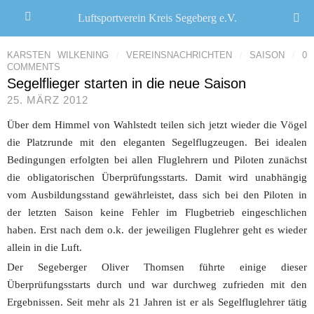
Luftsportverein Kreis Segeberg e.V.
KARSTEN WILKENING
/
VEREINSNACHRICHTEN
/
SAISON
/
0
COMMENTS
Segelflieger starten in die neue Saison
25. MÄRZ 2012
Über dem Himmel von Wahlstedt teilen sich jetzt wieder die Vögel
die Platzrunde mit den eleganten
Segelflugzeugen. Bei idealen
Bedingungen erfolgten bei allen Fluglehrern und Piloten zunächst
die
obligatorischen Überprüfungsstarts. Damit wird unabhängig
vom Ausbildungsstand gewährleistet, dass sich bei
den Piloten in
der letzten Saison keine Fehler im Flugbetrieb eingeschlichen
haben. Erst nach dem o.k. der
jeweiligen Fluglehrer geht es wieder
allein in die Luft.
Der Segeberger Oliver Thomsen führte einige dieser
Überprüfungsstarts durch und war durchweg zufrieden mit den
Ergebnissen. Seit mehr als 21 Jahren ist er als Segelfluglehrer tätig