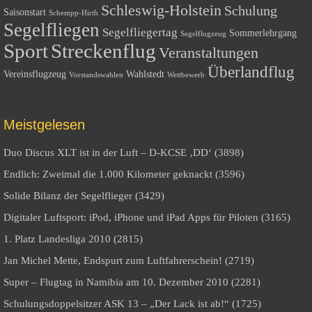
Schleswig-Holstein
Schulung
Saisonstart
Schempp-Hirth
Segelfliegen
Segelfliegertag
Sommerlehrgang
Segelflugzeug
Sport
Streckenflug
Veranstaltungen
Überlandflug
Vereinsflugzeug
Wahlstedt
Vorstandswahlen
Wettbewerb
Meistgelesen
Duo Discus XLT ist in der Luft – D-KCSE ‚DD‘ (3898)
Endlich: Zweimal die 1.000 Kilometer geknackt (3596)
Solide Bilanz der Segelflieger (3429)
Digitaler Luftsport: iPod, iPhone und iPad Apps für Piloten (3165)
1. Platz Landesliga 2010 (2815)
Jan Michel Mette, Endspurt zum Luftfahrerschein! (2719)
Super – Flugtag in Namibia am 10. Dezember 2010 (2281)
Schulungsdoppelsitzer ASK 13 – „Der Lack ist ab!“ (1725)