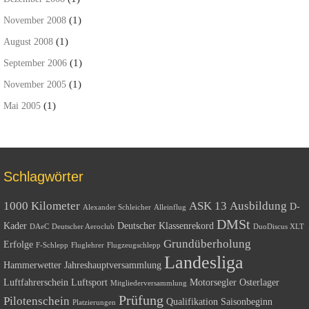
(1)
November 2008
(1)
August 2008
(1)
September 2006
(1)
November 2005
(1)
Mai 2005
Schlagwörter
1000 Kilometer
ASK 13
Ausbildung
D-
Alexander Schleicher
Alleinflug
DMSt
Kader
Deutscher Klassenrekord
DAeC
Deutscher Aeroclub
DuoDiscus XLT
Grundüberholung
Erfolge
F-Schlepp
Fluglehrer
Flugzeugschlepp
Landesliga
Hammerwetter
Jahreshauptversammlung
Luftfahrerschein
Luftsport
Motorsegler
Osterlager
Mitgliederversammlung
Prüfung
Pilotenschein
Qualifikation
Saisonbeginn
Platzierungen