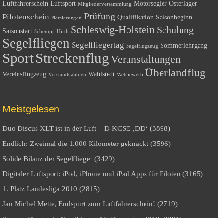
Luftfahrerschein
Luftsport
Motorsegler
Osterlager
Mitgliederversammlung
Prüfung
Pilotenschein
Qualifikation
Saisonbeginn
Platzierungen
Schleswig-Holstein
Schulung
Saisonstart
Schempp-Hirth
Segelfliegen
Segelfliegertag
Sommerlehrgang
Segelflugzeug
Sport
Streckenflug
Veranstaltungen
Überlandflug
Vereinsflugzeug
Wahlstedt
Vorstandswahlen
Wettbewerb
Meistgelesen
Duo Discus XLT ist in der Luft – D-KCSE ‚DD‘ (3898)
Endlich: Zweimal die 1.000 Kilometer geknackt (3596)
Solide Bilanz der Segelflieger (3429)
Digitaler Luftsport: iPod, iPhone und iPad Apps für Piloten (3165)
1. Platz Landesliga 2010 (2815)
Jan Michel Mette, Endspurt zum Luftfahrerschein! (2719)