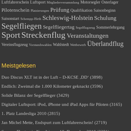
Luftfahrerschein
Luftsport
Motorsegler
Osterlager
Mitgliederversammlung
Prüfung
Pilotenschein
Qualifikation
Saisonbeginn
Platzierungen
Schleswig-Holstein
Schulung
Saisonstart
Schempp-Hirth
Segelfliegen
Segelfliegertag
Sommerlehrgang
Segelflugzeug
Sport
Streckenflug
Veranstaltungen
Überlandflug
Vereinsflugzeug
Wahlstedt
Vorstandswahlen
Wettbewerb
Meistgelesen
Duo Discus XLT ist in der Luft – D-KCSE ‚DD‘ (3898)
Endlich: Zweimal die 1.000 Kilometer geknackt (3596)
Solide Bilanz der Segelflieger (3429)
Digitaler Luftsport: iPod, iPhone und iPad Apps für Piloten (3165)
1. Platz Landesliga 2010 (2815)
Jan Michel Mette, Endspurt zum Luftfahrerschein! (2719)