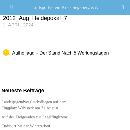
Luftsportverein Kreis Segeberg e.V.
JANA SEEMANN
/
2012_Aug_Heidepokal_7
1. APRIL 2024
<
Aufholjagd – Der Stand Nach 5 Wertungstagen
Neueste Beiträge
Landesjugendvergleichsfliegen auf dem
Flugplatz Wahlstedt am 31.August
Auf der Zielgeraden zur Segelfluglizenz
Endspurt bei der Winterarbeit