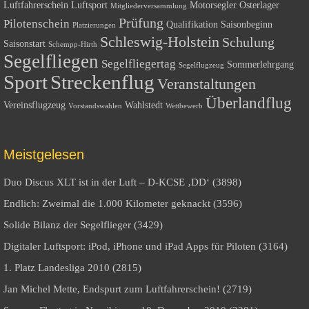
Luftfahrerschein
Luftsport
Motorsegler
Osterlager
Mitgliederversammlung
Prüfung
Pilotenschein
Qualifikation
Saisonbeginn
Platzierungen
Schleswig-Holstein
Schulung
Saisonstart
Schempp-Hirth
Segelfliegen
Segelfliegertag
Sommerlehrgang
Segelflugzeug
Sport
Streckenflug
Veranstaltungen
Überlandflug
Vereinsflugzeug
Wahlstedt
Vorstandswahlen
Wettbewerb
Meistgelesen
Duo Discus XLT ist in der Luft – D-KCSE ‚DD‘ (3898)
Endlich: Zweimal die 1.000 Kilometer geknackt (3596)
Solide Bilanz der Segelflieger (3429)
Digitaler Luftsport: iPod, iPhone und iPad Apps für Piloten (3164)
1. Platz Landesliga 2010 (2815)
Jan Michel Mette, Endspurt zum Luftfahrerschein! (2719)