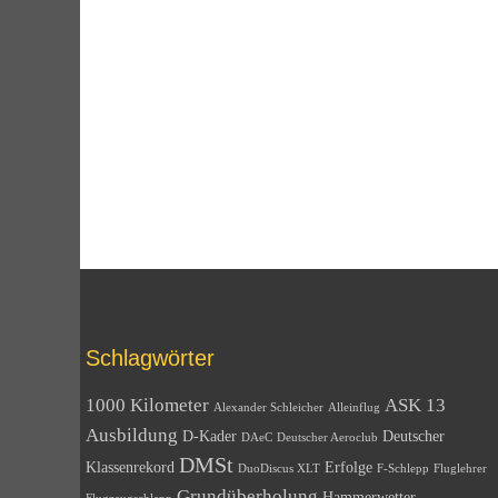
Schlagwörter
1000 Kilometer
ASK 13
Alexander Schleicher
Alleinflug
Ausbildung
D-Kader
Deutscher
DAeC
Deutscher Aeroclub
DMSt
Klassenrekord
Erfolge
DuoDiscus XLT
F-Schlepp
Fluglehrer
Grundüberholung
Hammerwetter