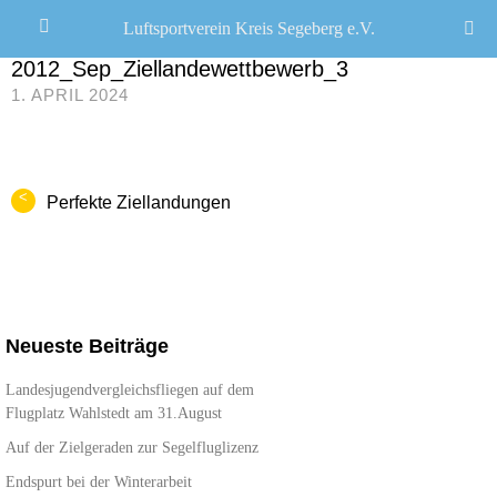
Luftsportverein Kreis Segeberg e.V.
JANA SEEMANN
/
2012_Sep_Ziellandewettbewerb_3
1. APRIL 2024
<
Perfekte Ziellandungen
Neueste Beiträge
Landesjugendvergleichsfliegen auf dem
Flugplatz Wahlstedt am 31.August
Auf der Zielgeraden zur Segelfluglizenz
Endspurt bei der Winterarbeit