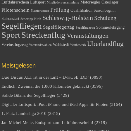
Luftfahrerschein
Luftsport
Motorsegler
Osterlager
Mitgliederversammlung
Prüfung
Pilotenschein
Qualifikation
Saisonbeginn
Platzierungen
Schleswig-Holstein
Schulung
Saisonstart
Schempp-Hirth
Segelfliegen
Segelfliegertag
Sommerlehrgang
Segelflugzeug
Sport
Streckenflug
Veranstaltungen
Überlandflug
Vereinsflugzeug
Wahlstedt
Vorstandswahlen
Wettbewerb
Meistgelesen
Duo Discus XLT ist in der Luft – D-KCSE ‚DD‘ (3898)
Endlich: Zweimal die 1.000 Kilometer geknackt (3596)
Solide Bilanz der Segelflieger (3429)
Digitaler Luftsport: iPod, iPhone und iPad Apps für Piloten (3164)
1. Platz Landesliga 2010 (2815)
Jan Michel Mette, Endspurt zum Luftfahrerschein! (2719)