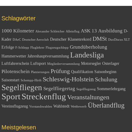
Schlagwörter
1000 Kilometer
ASK 13
Ausbildung
D-
Alexander Schleicher
Alleinflug
DMSt
Kader
Deutscher Klassenrekord
DAeC
Deutscher Aeroclub
DuoDiscus XLT
Grundüberholung
Erfolge
F-Schlepp
Fluglehrer
Flugzeugschlepp
Landesliga
Hammerwetter
Jahreshauptversammlung
Luftfahrerschein
Luftsport
Motorsegler
Osterlager
Mitgliederversammlung
Prüfung
Pilotenschein
Qualifikation
Saisonbeginn
Platzierungen
Schleswig-Holstein
Schulung
Saisonstart
Schempp-Hirth
Segelfliegen
Segelfliegertag
Sommerlehrgang
Segelflugzeug
Sport
Streckenflug
Veranstaltungen
Überlandflug
Vereinsflugzeug
Wahlstedt
Vorstandswahlen
Wettbewerb
Meistgelesen