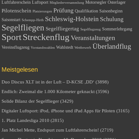
Luftfahrerschein
Luftsport
Motorsegler
Osterlager
Mitgliederversammlung
Prüfung
Pilotenschein
Qualifikation
Saisonbeginn
Platzierungen
Schleswig-Holstein
Schulung
Saisonstart
Schempp-Hirth
Segelfliegen
Segelfliegertag
Sommerlehrgang
Segelflugzeug
Sport
Streckenflug
Veranstaltungen
Überlandflug
Vereinsflugzeug
Wahlstedt
Vorstandswahlen
Wettbewerb
Meistgelesen
Duo Discus XLT ist in der Luft – D-KCSE ‚DD‘ (3898)
Endlich: Zweimal die 1.000 Kilometer geknackt (3596)
Solide Bilanz der Segelflieger (3429)
Digitaler Luftsport: iPod, iPhone und iPad Apps für Piloten (3165)
1. Platz Landesliga 2010 (2815)
Jan Michel Mette, Endspurt zum Luftfahrerschein! (2719)