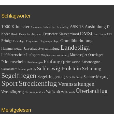
Schlagwörter
1000 Kilometer
ASK 13
Ausbildung
D-
Alexander Schleicher
Alleinflug
DMSt
Kader
Deutscher Klassenrekord
DAeC
Deutscher Aeroclub
DuoDiscus XLT
Grundüberholung
Erfolge
F-Schlepp
Fluglehrer
Flugzeugschlepp
Landesliga
Hammerwetter
Jahreshauptversammlung
Luftfahrerschein
Luftsport
Motorsegler
Osterlager
Mitgliederversammlung
Prüfung
Pilotenschein
Qualifikation
Saisonbeginn
Platzierungen
Schleswig-Holstein
Schulung
Saisonstart
Schempp-Hirth
Segelfliegen
Segelfliegertag
Sommerlehrgang
Segelflugzeug
Sport
Streckenflug
Veranstaltungen
Überlandflug
Vereinsflugzeug
Wahlstedt
Vorstandswahlen
Wettbewerb
Meistgelesen