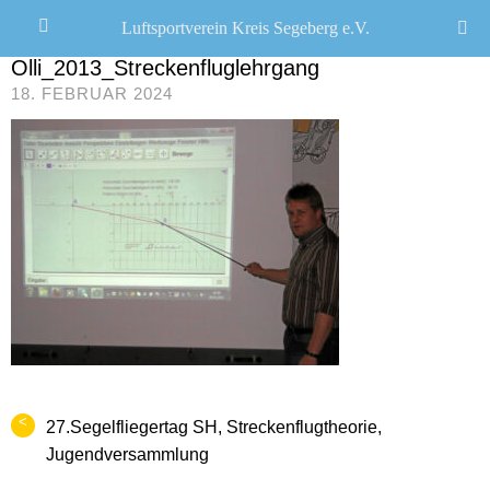
Luftsportverein Kreis Segeberg e.V.
JANA SEEMANN
/
Olli_2013_Streckenfluglehrgang
18. FEBRUAR 2024
<
27.Segelfliegertag SH, Streckenflugtheorie,
Jugendversammlung