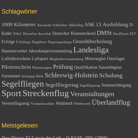
Schlagwörter
1000 Kilometer
ASK 13
Ausbildung
D-
Alexander Schleicher
Alleinflug
DMSt
Kader
Deutscher Klassenrekord
DAeC
Deutscher Aeroclub
DuoDiscus XLT
Grundüberholung
Erfolge
F-Schlepp
Fluglehrer
Flugzeugschlepp
Landesliga
Hammerwetter
Jahreshauptversammlung
Luftfahrerschein
Luftsport
Motorsegler
Osterlager
Mitgliederversammlung
Prüfung
Pilotenschein
Qualifikation
Saisonbeginn
Platzierungen
Schleswig-Holstein
Schulung
Saisonstart
Schempp-Hirth
Segelfliegen
Segelfliegertag
Sommerlehrgang
Segelflugzeug
Sport
Streckenflug
Veranstaltungen
Überlandflug
Vereinsflugzeug
Wahlstedt
Vorstandswahlen
Wettbewerb
Meistgelesen
Duo Discus XLT ist in der Luft – D-KCSE ‚DD‘ (3898)