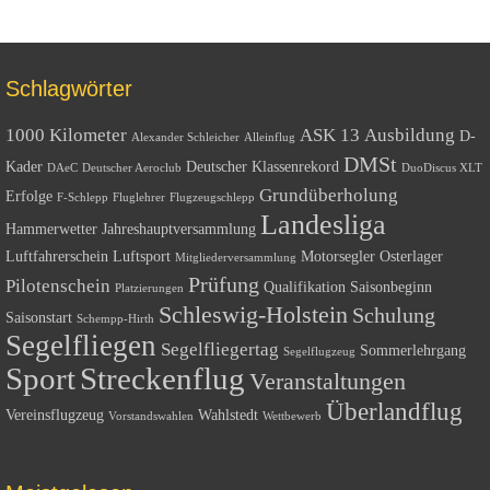
Schlagwörter
1000 Kilometer
ASK 13
Ausbildung
D-
Alexander Schleicher
Alleinflug
DMSt
Kader
Deutscher Klassenrekord
DAeC
Deutscher Aeroclub
DuoDiscus XLT
Grundüberholung
Erfolge
F-Schlepp
Fluglehrer
Flugzeugschlepp
Landesliga
Hammerwetter
Jahreshauptversammlung
Luftfahrerschein
Luftsport
Motorsegler
Osterlager
Mitgliederversammlung
Prüfung
Pilotenschein
Qualifikation
Saisonbeginn
Platzierungen
Schleswig-Holstein
Schulung
Saisonstart
Schempp-Hirth
Segelfliegen
Segelfliegertag
Sommerlehrgang
Segelflugzeug
Sport
Streckenflug
Veranstaltungen
Überlandflug
Vereinsflugzeug
Wahlstedt
Vorstandswahlen
Wettbewerb