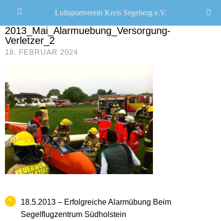
Luftsportverein Kreis Segeberg e.V.
JANA SEEMANN
/
2013_Mai_Alarmuebung_Versorgung-
Verletzer_2
18. FEBRUAR 2024
<
18.5.2013 – Erfolgreiche Alarmübung Beim
Segelflugzentrum Südholstein