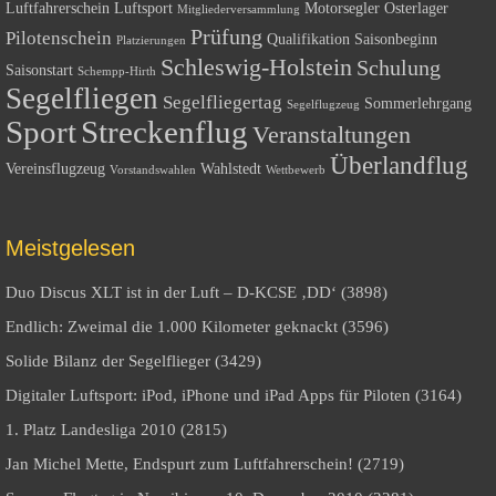
Luftfahrerschein
Luftsport
Motorsegler
Osterlager
Mitgliederversammlung
Prüfung
Pilotenschein
Qualifikation
Saisonbeginn
Platzierungen
Schleswig-Holstein
Schulung
Saisonstart
Schempp-Hirth
Segelfliegen
Segelfliegertag
Sommerlehrgang
Segelflugzeug
Sport
Streckenflug
Veranstaltungen
Überlandflug
Vereinsflugzeug
Wahlstedt
Vorstandswahlen
Wettbewerb
Meistgelesen
Duo Discus XLT ist in der Luft – D-KCSE ‚DD‘ (3898)
Endlich: Zweimal die 1.000 Kilometer geknackt (3596)
Solide Bilanz der Segelflieger (3429)
Digitaler Luftsport: iPod, iPhone und iPad Apps für Piloten (3164)
1. Platz Landesliga 2010 (2815)
Jan Michel Mette, Endspurt zum Luftfahrerschein! (2719)