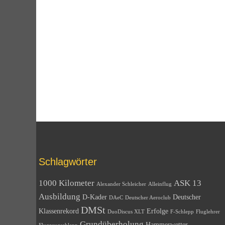
Schlagwörter
1000 Kilometer
ASK 13
Alexander Schleicher
Alleinflug
Ausbildung
D-Kader
Deutscher
DAeC
Deutscher Aeroclub
DMSt
Klassenrekord
Erfolge
DuoDiscus XLT
F-Schlepp
Fluglehrer
Grundüberholung
Hammerwetter