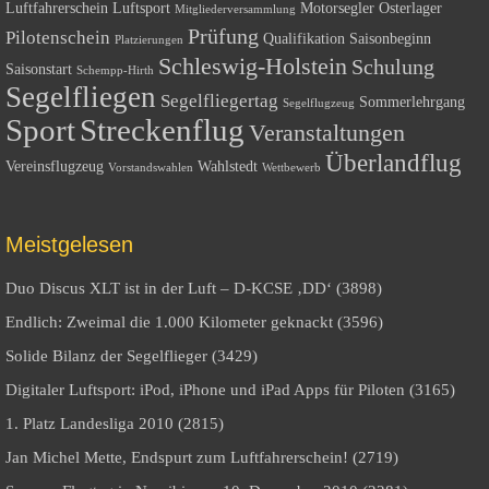
Luftfahrerschein
Luftsport
Motorsegler
Osterlager
Mitgliederversammlung
Prüfung
Pilotenschein
Qualifikation
Saisonbeginn
Platzierungen
Schleswig-Holstein
Schulung
Saisonstart
Schempp-Hirth
Segelfliegen
Segelfliegertag
Sommerlehrgang
Segelflugzeug
Sport
Streckenflug
Veranstaltungen
Überlandflug
Vereinsflugzeug
Wahlstedt
Vorstandswahlen
Wettbewerb
Meistgelesen
Duo Discus XLT ist in der Luft – D-KCSE ‚DD‘ (3898)
Endlich: Zweimal die 1.000 Kilometer geknackt (3596)
Solide Bilanz der Segelflieger (3429)
Digitaler Luftsport: iPod, iPhone und iPad Apps für Piloten (3165)
1. Platz Landesliga 2010 (2815)
Jan Michel Mette, Endspurt zum Luftfahrerschein! (2719)