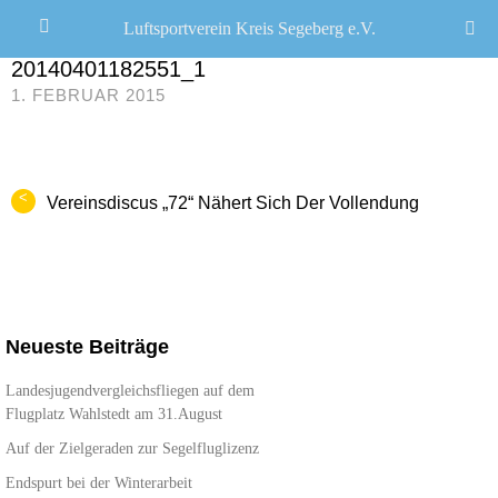
Luftsportverein Kreis Segeberg e.V.
CHRISTOPH R. SCHWARZ
/
20140401182551_1
1. FEBRUAR 2015
<
Vereinsdiscus „72“ Nähert Sich Der Vollendung
Neueste Beiträge
Landesjugendvergleichsfliegen auf dem
Flugplatz Wahlstedt am 31.August
Auf der Zielgeraden zur Segelfluglizenz
Endspurt bei der Winterarbeit