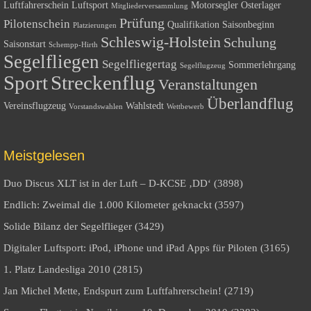
Luftfahrerschein
Luftsport
Motorsegler
Osterlager
Mitgliederversammlung
Prüfung
Pilotenschein
Qualifikation
Saisonbeginn
Platzierungen
Schleswig-Holstein
Schulung
Saisonstart
Schempp-Hirth
Segelfliegen
Segelfliegertag
Sommerlehrgang
Segelflugzeug
Sport
Streckenflug
Veranstaltungen
Überlandflug
Vereinsflugzeug
Wahlstedt
Vorstandswahlen
Wettbewerb
Meistgelesen
Duo Discus XLT ist in der Luft – D-KCSE ‚DD‘ (3898)
Endlich: Zweimal die 1.000 Kilometer geknackt (3597)
Solide Bilanz der Segelflieger (3429)
Digitaler Luftsport: iPod, iPhone und iPad Apps für Piloten (3165)
1. Platz Landesliga 2010 (2815)
Jan Michel Mette, Endspurt zum Luftfahrerschein! (2719)