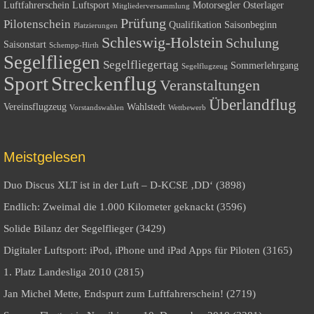
Luftfahrerschein
Luftsport
Motorsegler
Osterlager
Mitgliederversammlung
Prüfung
Pilotenschein
Qualifikation
Saisonbeginn
Platzierungen
Schleswig-Holstein
Schulung
Saisonstart
Schempp-Hirth
Segelfliegen
Segelfliegertag
Sommerlehrgang
Segelflugzeug
Sport
Streckenflug
Veranstaltungen
Überlandflug
Vereinsflugzeug
Wahlstedt
Vorstandswahlen
Wettbewerb
Meistgelesen
Duo Discus XLT ist in der Luft – D-KCSE ‚DD‘ (3898)
Endlich: Zweimal die 1.000 Kilometer geknackt (3596)
Solide Bilanz der Segelflieger (3429)
Digitaler Luftsport: iPod, iPhone und iPad Apps für Piloten (3165)
1. Platz Landesliga 2010 (2815)
Jan Michel Mette, Endspurt zum Luftfahrerschein! (2719)