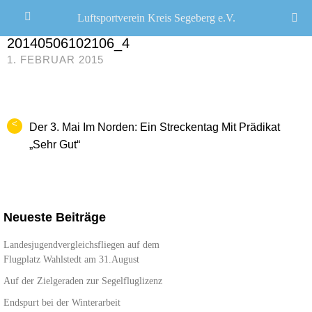
Luftsportverein Kreis Segeberg e.V.
CHRISTOPH R. SCHWARZ
/
20140506102106_4
1. FEBRUAR 2015
<
Der 3. Mai Im Norden: Ein Streckentag Mit Prädikat
„Sehr Gut“
Neueste Beiträge
Landesjugendvergleichsfliegen auf dem
Flugplatz Wahlstedt am 31.August
Auf der Zielgeraden zur Segelfluglizenz
Endspurt bei der Winterarbeit