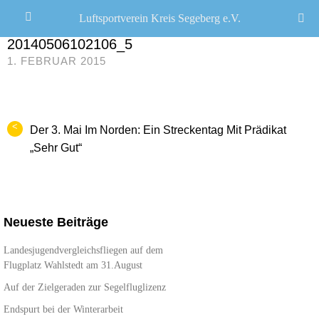
Luftsportverein Kreis Segeberg e.V.
CHRISTOPH R. SCHWARZ
/
20140506102106_5
1. FEBRUAR 2015
<
Der 3. Mai Im Norden: Ein Streckentag Mit Prädikat
„Sehr Gut“
Neueste Beiträge
Landesjugendvergleichsfliegen auf dem
Flugplatz Wahlstedt am 31.August
Auf der Zielgeraden zur Segelfluglizenz
Endspurt bei der Winterarbeit