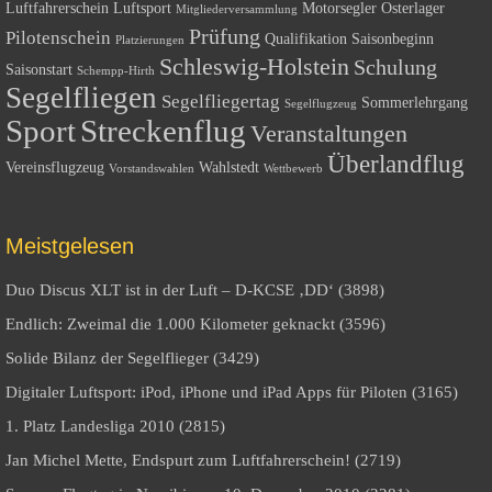
Luftfahrerschein
Luftsport
Motorsegler
Osterlager
Mitgliederversammlung
Prüfung
Pilotenschein
Qualifikation
Saisonbeginn
Platzierungen
Schleswig-Holstein
Schulung
Saisonstart
Schempp-Hirth
Segelfliegen
Segelfliegertag
Sommerlehrgang
Segelflugzeug
Sport
Streckenflug
Veranstaltungen
Überlandflug
Vereinsflugzeug
Wahlstedt
Vorstandswahlen
Wettbewerb
Meistgelesen
Duo Discus XLT ist in der Luft – D-KCSE ‚DD‘ (3898)
Endlich: Zweimal die 1.000 Kilometer geknackt (3596)
Solide Bilanz der Segelflieger (3429)
Digitaler Luftsport: iPod, iPhone und iPad Apps für Piloten (3165)
1. Platz Landesliga 2010 (2815)
Jan Michel Mette, Endspurt zum Luftfahrerschein! (2719)