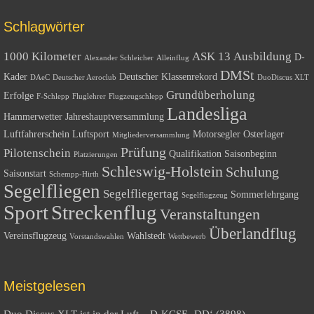
Schlagwörter
1000 Kilometer
ASK 13
Ausbildung
D-
Alexander Schleicher
Alleinflug
DMSt
Kader
Deutscher Klassenrekord
DAeC
Deutscher Aeroclub
DuoDiscus XLT
Grundüberholung
Erfolge
F-Schlepp
Fluglehrer
Flugzeugschlepp
Landesliga
Hammerwetter
Jahreshauptversammlung
Luftfahrerschein
Luftsport
Motorsegler
Osterlager
Mitgliederversammlung
Prüfung
Pilotenschein
Qualifikation
Saisonbeginn
Platzierungen
Schleswig-Holstein
Schulung
Saisonstart
Schempp-Hirth
Segelfliegen
Segelfliegertag
Sommerlehrgang
Segelflugzeug
Sport
Streckenflug
Veranstaltungen
Überlandflug
Vereinsflugzeug
Wahlstedt
Vorstandswahlen
Wettbewerb
Meistgelesen