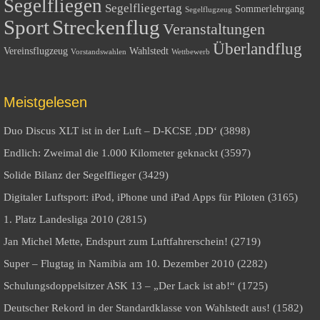
Segelfliegen
Segelfliegertag
Sommerlehrgang
Segelflugzeug
Sport
Streckenflug
Veranstaltungen
Überlandflug
Vereinsflugzeug
Wahlstedt
Vorstandswahlen
Wettbewerb
Meistgelesen
Duo Discus XLT ist in der Luft – D-KCSE ‚DD‘ (3898)
Endlich: Zweimal die 1.000 Kilometer geknackt (3597)
Solide Bilanz der Segelflieger (3429)
Digitaler Luftsport: iPod, iPhone und iPad Apps für Piloten (3165)
1. Platz Landesliga 2010 (2815)
Jan Michel Mette, Endspurt zum Luftfahrerschein! (2719)
Super – Flugtag in Namibia am 10. Dezember 2010 (2282)
Schulungsdoppelsitzer ASK 13 – „Der Lack ist ab!“ (1725)
Deutscher Rekord in der Standardklasse von Wahlstedt aus! (1582)