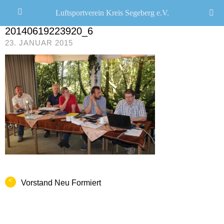
Luftsportverein Kreis Segeberg e.V.
CHRISTOPH R. SCHWARZ
/
0 COMMENTS
20140619223920_6
23. JANUAR 2015
<
Vorstand Neu Formiert