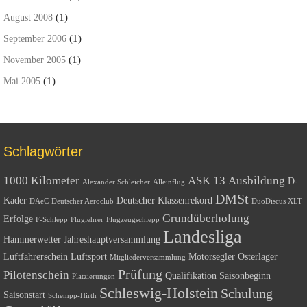
(1)
August 2008
(1)
September 2006
(1)
November 2005
(1)
Mai 2005
Schlagwörter
1000 Kilometer
ASK 13
Ausbildung
D-
Alexander Schleicher
Alleinflug
DMSt
Kader
Deutscher Klassenrekord
DAeC
Deutscher Aeroclub
DuoDiscus XLT
Grundüberholung
Erfolge
F-Schlepp
Fluglehrer
Flugzeugschlepp
Landesliga
Hammerwetter
Jahreshauptversammlung
Luftfahrerschein
Luftsport
Motorsegler
Osterlager
Mitgliederversammlung
Prüfung
Pilotenschein
Qualifikation
Saisonbeginn
Platzierungen
Schleswig-Holstein
Schulung
Saisonstart
Schempp-Hirth