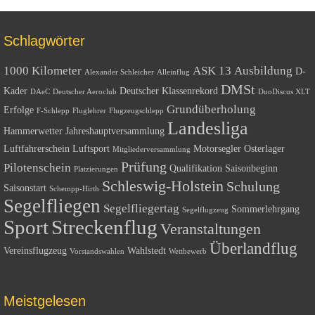
Schlagwörter
1000 Kilometer
ASK 13
Ausbildung
D-
Alexander Schleicher
Alleinflug
DMSt
Kader
Deutscher Klassenrekord
DAeC
Deutscher Aeroclub
DuoDiscus XLT
Grundüberholung
Erfolge
F-Schlepp
Fluglehrer
Flugzeugschlepp
Landesliga
Hammerwetter
Jahreshauptversammlung
Luftfahrerschein
Luftsport
Motorsegler
Osterlager
Mitgliederversammlung
Prüfung
Pilotenschein
Qualifikation
Saisonbeginn
Platzierungen
Schleswig-Holstein
Schulung
Saisonstart
Schempp-Hirth
Segelfliegen
Segelfliegertag
Sommerlehrgang
Segelflugzeug
Sport
Streckenflug
Veranstaltungen
Überlandflug
Vereinsflugzeug
Wahlstedt
Vorstandswahlen
Wettbewerb
Meistgelesen