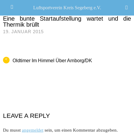
Luftsportverein Kreis Segeberg e.V.
CHRISTOPH R. SCHWARZ
/
0 COMMENTS
Eine bunte Startaufstellung wartet und die
Thermik brüllt
19. JANUAR 2015
<
Oldtimer Im Himmel Über Arnborg/DK
LEAVE A REPLY
Du musst
angemeldet
sein, um einen Kommentar abzugeben.