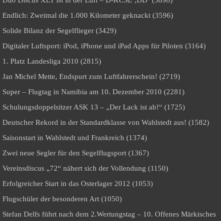
Duo Discus XLT ist in der Luft – D-KCSE ‚DD‘ (3898)
Endlich: Zweimal die 1.000 Kilometer geknackt (3596)
Solide Bilanz der Segelflieger (3429)
Digitaler Luftsport: iPod, iPhone und iPad Apps für Piloten (3164)
1. Platz Landesliga 2010 (2815)
Jan Michel Mette, Endspurt zum Luftfahrerschein! (2719)
Super – Flugtag in Namibia am 10. Dezember 2010 (2281)
Schulungsdoppelsitzer ASK 13 – „Der Lack ist ab!“ (1725)
Deutscher Rekord in der Standardklasse von Wahlstedt aus! (1582)
Saisonstart in Wahlstedt und Frankreich (1374)
Zwei neue Segler für den Segelflugsport (1367)
Vereinsdiscus „72“ nähert sich der Vollendung (1150)
Erfolgreicher Start in das Osterlager 2012 (1053)
Flugschüler der besonderen Art (1050)
Stefan Delfs führt nach dem 2.Wertungstag – 10. Offenes Märkisches