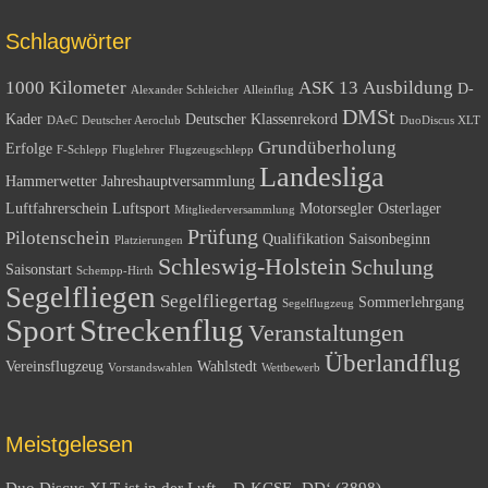
Schlagwörter
1000 Kilometer
ASK 13
Ausbildung
D-
Alexander Schleicher
Alleinflug
DMSt
Kader
Deutscher Klassenrekord
DAeC
Deutscher Aeroclub
DuoDiscus XLT
Grundüberholung
Erfolge
F-Schlepp
Fluglehrer
Flugzeugschlepp
Landesliga
Hammerwetter
Jahreshauptversammlung
Luftfahrerschein
Luftsport
Motorsegler
Osterlager
Mitgliederversammlung
Prüfung
Pilotenschein
Qualifikation
Saisonbeginn
Platzierungen
Schleswig-Holstein
Schulung
Saisonstart
Schempp-Hirth
Segelfliegen
Segelfliegertag
Sommerlehrgang
Segelflugzeug
Sport
Streckenflug
Veranstaltungen
Überlandflug
Vereinsflugzeug
Wahlstedt
Vorstandswahlen
Wettbewerb
Meistgelesen