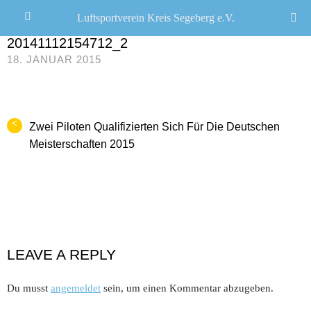
Luftsportverein Kreis Segeberg e.V.
CHRISTOPH R. SCHWARZ
/
0 COMMENTS
20141112154712_2
18. JANUAR 2015
<
Zwei Piloten Qualifizierten Sich Für Die Deutschen
Meisterschaften 2015
LEAVE A REPLY
Du musst
angemeldet
sein, um einen Kommentar abzugeben.