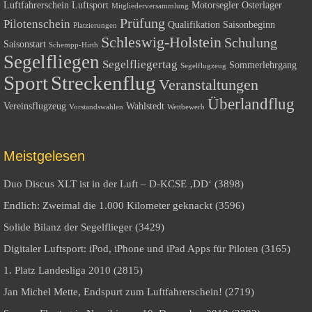
Luftfahrerschein
Luftsport
Motorsegler
Osterlager
Mitgliederversammlung
Prüfung
Pilotenschein
Qualifikation
Saisonbeginn
Platzierungen
Schleswig-Holstein
Schulung
Saisonstart
Schempp-Hirth
Segelfliegen
Segelfliegertag
Sommerlehrgang
Segelflugzeug
Sport
Streckenflug
Veranstaltungen
Überlandflug
Vereinsflugzeug
Wahlstedt
Vorstandswahlen
Wettbewerb
Meistgelesen
Duo Discus XLT ist in der Luft – D-KCSE ‚DD‘ (3898)
Endlich: Zweimal die 1.000 Kilometer geknackt (3596)
Solide Bilanz der Segelflieger (3429)
Digitaler Luftsport: iPod, iPhone und iPad Apps für Piloten (3165)
1. Platz Landesliga 2010 (2815)
Jan Michel Mette, Endspurt zum Luftfahrerschein! (2719)