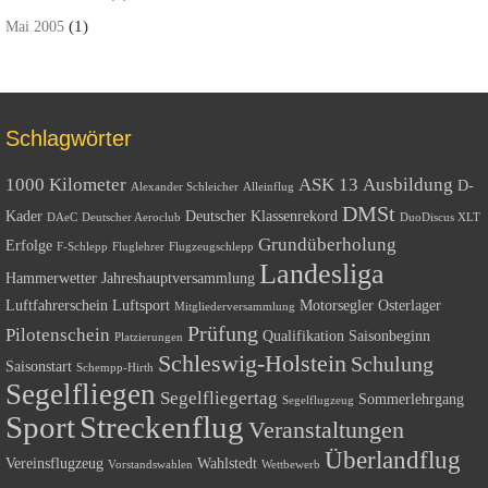
(1)
Mai 2005
Schlagwörter
1000 Kilometer
ASK 13
Ausbildung
D-
Alexander Schleicher
Alleinflug
DMSt
Kader
Deutscher Klassenrekord
DAeC
Deutscher Aeroclub
DuoDiscus XLT
Grundüberholung
Erfolge
F-Schlepp
Fluglehrer
Flugzeugschlepp
Landesliga
Hammerwetter
Jahreshauptversammlung
Luftfahrerschein
Luftsport
Motorsegler
Osterlager
Mitgliederversammlung
Prüfung
Pilotenschein
Qualifikation
Saisonbeginn
Platzierungen
Schleswig-Holstein
Schulung
Saisonstart
Schempp-Hirth
Segelfliegen
Segelfliegertag
Sommerlehrgang
Segelflugzeug
Sport
Streckenflug
Veranstaltungen
Überlandflug
Vereinsflugzeug
Wahlstedt
Vorstandswahlen
Wettbewerb