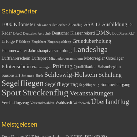
Schlagwörter
1000 Kilometer
ASK 13
Ausbildung
D-
Alexander Schleicher
Alleinflug
DMSt
Kader
Deutscher Klassenrekord
DAeC
Deutscher Aeroclub
DuoDiscus XLT
Grundüberholung
Erfolge
F-Schlepp
Fluglehrer
Flugzeugschlepp
Landesliga
Hammerwetter
Jahreshauptversammlung
Luftfahrerschein
Luftsport
Motorsegler
Osterlager
Mitgliederversammlung
Prüfung
Pilotenschein
Qualifikation
Saisonbeginn
Platzierungen
Schleswig-Holstein
Schulung
Saisonstart
Schempp-Hirth
Segelfliegen
Segelfliegertag
Sommerlehrgang
Segelflugzeug
Sport
Streckenflug
Veranstaltungen
Überlandflug
Vereinsflugzeug
Wahlstedt
Vorstandswahlen
Wettbewerb
Meistgelesen
Duo Discus XLT ist in der Luft – D-KCSE ‚DD‘ (3898)