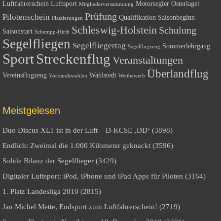
Luftfahrerschein
Luftsport
Motorsegler
Osterlager
Mitgliederversammlung
Prüfung
Pilotenschein
Qualifikation
Saisonbeginn
Platzierungen
Schleswig-Holstein
Schulung
Saisonstart
Schempp-Hirth
Segelfliegen
Segelfliegertag
Sommerlehrgang
Segelflugzeug
Sport
Streckenflug
Veranstaltungen
Überlandflug
Vereinsflugzeug
Wahlstedt
Vorstandswahlen
Wettbewerb
Meistgelesen
Duo Discus XLT ist in der Luft – D-KCSE ‚DD‘ (3898)
Endlich: Zweimal die 1.000 Kilometer geknackt (3596)
Solide Bilanz der Segelflieger (3429)
Digitaler Luftsport: iPod, iPhone und iPad Apps für Piloten (3164)
1. Platz Landesliga 2010 (2815)
Jan Michel Mette, Endspurt zum Luftfahrerschein! (2719)