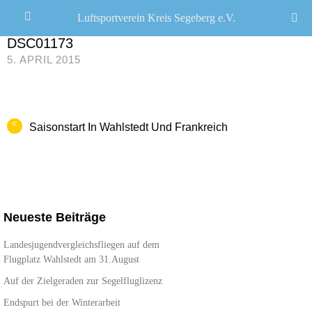
Luftsportverein Kreis Segeberg e.V.
CHRISTOPH R. SCHWARZ
/
DSC01173
5. APRIL 2015
<
Saisonstart In Wahlstedt Und Frankreich
Neueste Beiträge
Landesjugendvergleichsfliegen auf dem
Flugplatz Wahlstedt am 31.August
Auf der Zielgeraden zur Segelfluglizenz
Endspurt bei der Winterarbeit