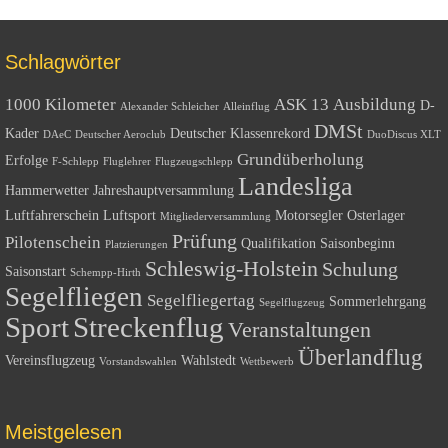
Schlagwörter
1000 Kilometer
ASK 13
Ausbildung
D-
Alexander Schleicher
Alleinflug
DMSt
Kader
Deutscher Klassenrekord
DAeC
Deutscher Aeroclub
DuoDiscus XLT
Grundüberholung
Erfolge
F-Schlepp
Fluglehrer
Flugzeugschlepp
Landesliga
Hammerwetter
Jahreshauptversammlung
Luftfahrerschein
Luftsport
Motorsegler
Osterlager
Mitgliederversammlung
Prüfung
Pilotenschein
Qualifikation
Saisonbeginn
Platzierungen
Schleswig-Holstein
Schulung
Saisonstart
Schempp-Hirth
Segelfliegen
Segelfliegertag
Sommerlehrgang
Segelflugzeug
Sport
Streckenflug
Veranstaltungen
Überlandflug
Vereinsflugzeug
Wahlstedt
Vorstandswahlen
Wettbewerb
Meistgelesen