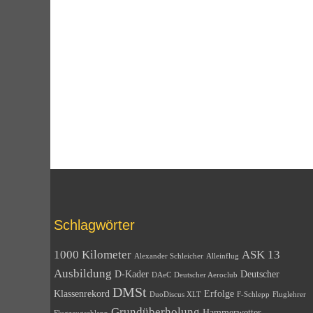
Schlagwörter
1000 Kilometer
ASK 13
Alexander Schleicher
Alleinflug
Ausbildung
D-Kader
Deutscher
DAeC
Deutscher Aeroclub
DMSt
Klassenrekord
Erfolge
DuoDiscus XLT
F-Schlepp
Fluglehrer
Grundüberholung
Hammerwetter