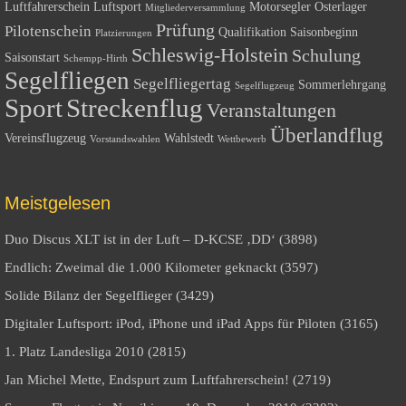
Luftfahrerschein
Luftsport
Motorsegler
Osterlager
Mitgliederversammlung
Prüfung
Pilotenschein
Qualifikation
Saisonbeginn
Platzierungen
Schleswig-Holstein
Schulung
Saisonstart
Schempp-Hirth
Segelfliegen
Segelfliegertag
Sommerlehrgang
Segelflugzeug
Sport
Streckenflug
Veranstaltungen
Überlandflug
Vereinsflugzeug
Wahlstedt
Vorstandswahlen
Wettbewerb
Meistgelesen
Duo Discus XLT ist in der Luft – D-KCSE ‚DD‘ (3898)
Endlich: Zweimal die 1.000 Kilometer geknackt (3597)
Solide Bilanz der Segelflieger (3429)
Digitaler Luftsport: iPod, iPhone und iPad Apps für Piloten (3165)
1. Platz Landesliga 2010 (2815)
Jan Michel Mette, Endspurt zum Luftfahrerschein! (2719)