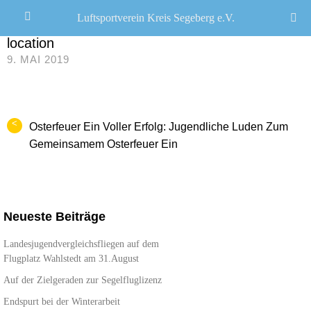
Luftsportverein Kreis Segeberg e.V.
CHRISTOPH R. SCHWARZ
/
location
9. MAI 2019
<
Osterfeuer Ein Voller Erfolg: Jugendliche Luden Zum
Gemeinsamem Osterfeuer Ein
Neueste Beiträge
Landesjugendvergleichsfliegen auf dem
Flugplatz Wahlstedt am 31.August
Auf der Zielgeraden zur Segelfluglizenz
Endspurt bei der Winterarbeit