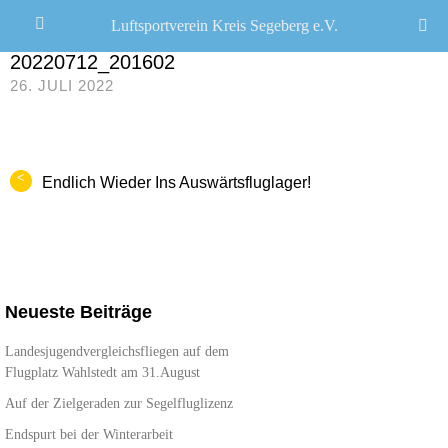
Luftsportverein Kreis Segeberg e.V.
JANA SEEMANN
/
20220712_201602
26. JULI 2022
<
Endlich Wieder Ins Auswärtsfluglager!
Neueste Beiträge
Landesjugendvergleichsfliegen auf dem
Flugplatz Wahlstedt am 31.August
Auf der Zielgeraden zur Segelfluglizenz
Endspurt bei der Winterarbeit