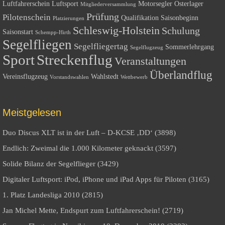
Luftfahrerschein
Luftsport
Motorsegler
Osterlager
Mitgliederversammlung
Prüfung
Pilotenschein
Qualifikation
Saisonbeginn
Platzierungen
Schleswig-Holstein
Schulung
Saisonstart
Schempp-Hirth
Segelfliegen
Segelfliegertag
Sommerlehrgang
Segelflugzeug
Sport
Streckenflug
Veranstaltungen
Überlandflug
Vereinsflugzeug
Wahlstedt
Vorstandswahlen
Wettbewerb
Meistgelesen
Duo Discus XLT ist in der Luft – D-KCSE ‚DD‘ (3898)
Endlich: Zweimal die 1.000 Kilometer geknackt (3597)
Solide Bilanz der Segelflieger (3429)
Digitaler Luftsport: iPod, iPhone und iPad Apps für Piloten (3165)
1. Platz Landesliga 2010 (2815)
Jan Michel Mette, Endspurt zum Luftfahrerschein! (2719)