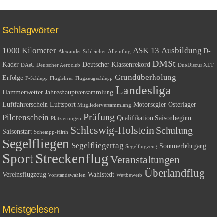
Schlagwörter
1000 Kilometer
ASK 13
Ausbildung
D-
Alexander Schleicher
Alleinflug
DMSt
Kader
Deutscher Klassenrekord
DAeC
Deutscher Aeroclub
DuoDiscus XLT
Grundüberholung
Erfolge
F-Schlepp
Fluglehrer
Flugzeugschlepp
Landesliga
Hammerwetter
Jahreshauptversammlung
Luftfahrerschein
Luftsport
Motorsegler
Osterlager
Mitgliederversammlung
Prüfung
Pilotenschein
Qualifikation
Saisonbeginn
Platzierungen
Schleswig-Holstein
Schulung
Saisonstart
Schempp-Hirth
Segelfliegen
Segelfliegertag
Sommerlehrgang
Segelflugzeug
Sport
Streckenflug
Veranstaltungen
Überlandflug
Vereinsflugzeug
Wahlstedt
Vorstandswahlen
Wettbewerb
Meistgelesen