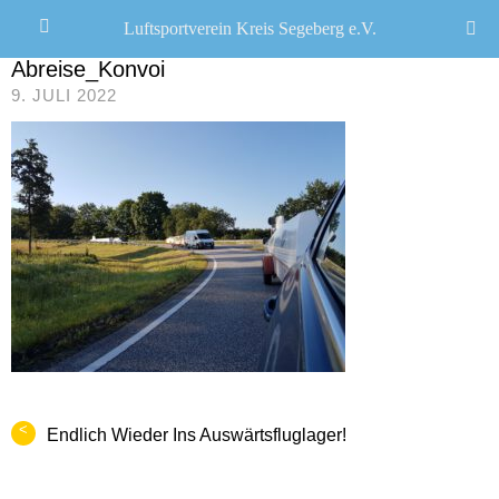
Luftsportverein Kreis Segeberg e.V.
JANA SEEMANN
/
Abreise_Konvoi
9. JULI 2022
<
Endlich Wieder Ins Auswärtsfluglager!