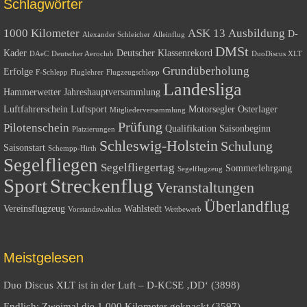
Schlagwörter
1000 Kilometer
ASK 13
Ausbildung
D-
Alexander Schleicher
Alleinflug
DMSt
Kader
Deutscher Klassenrekord
DAeC
Deutscher Aeroclub
DuoDiscus XLT
Grundüberholung
Erfolge
F-Schlepp
Fluglehrer
Flugzeugschlepp
Landesliga
Hammerwetter
Jahreshauptversammlung
Luftfahrerschein
Luftsport
Motorsegler
Osterlager
Mitgliederversammlung
Prüfung
Pilotenschein
Qualifikation
Saisonbeginn
Platzierungen
Schleswig-Holstein
Schulung
Saisonstart
Schempp-Hirth
Segelfliegen
Segelfliegertag
Sommerlehrgang
Segelflugzeug
Sport
Streckenflug
Veranstaltungen
Überlandflug
Vereinsflugzeug
Wahlstedt
Vorstandswahlen
Wettbewerb
Meistgelesen
Duo Discus XLT ist in der Luft – D-KCSE ‚DD‘ (3898)
Endlich: Zweimal die 1.000 Kilometer geknackt (3597)