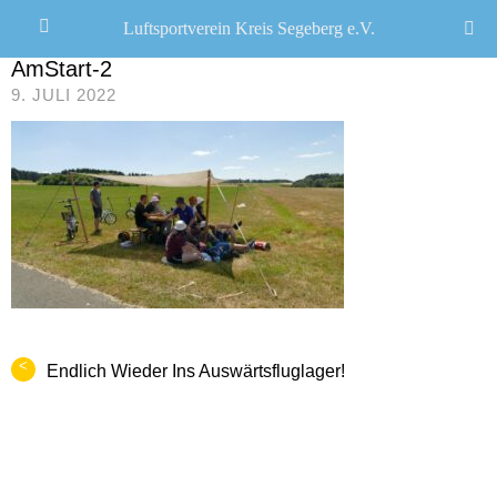
Luftsportverein Kreis Segeberg e.V.
JANA SEEMANN
/
AmStart-2
9. JULI 2022
<
Endlich Wieder Ins Auswärtsfluglager!