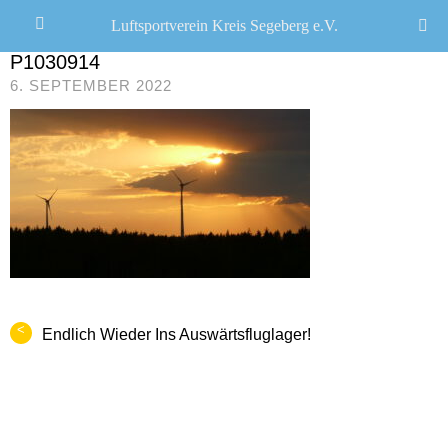
Luftsportverein Kreis Segeberg e.V.
JANA SEEMANN
/
P1030914
6. SEPTEMBER 2022
<
Endlich Wieder Ins Auswärtsfluglager!