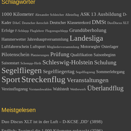
Schlagwörter
1000 Kilometer
ASK 13
Ausbildung
D-
Alexander Schleicher
Alleinflug
DMSt
Kader
Deutscher Klassenrekord
DAeC
Deutscher Aeroclub
DuoDiscus XLT
Grundüberholung
Erfolge
F-Schlepp
Fluglehrer
Flugzeugschlepp
Landesliga
Hammerwetter
Jahreshauptversammlung
Luftfahrerschein
Luftsport
Motorsegler
Osterlager
Mitgliederversammlung
Prüfung
Pilotenschein
Qualifikation
Saisonbeginn
Platzierungen
Schleswig-Holstein
Schulung
Saisonstart
Schempp-Hirth
Segelfliegen
Segelfliegertag
Sommerlehrgang
Segelflugzeug
Sport
Streckenflug
Veranstaltungen
Überlandflug
Vereinsflugzeug
Wahlstedt
Vorstandswahlen
Wettbewerb
Meistgelesen
Duo Discus XLT ist in der Luft – D-KCSE ‚DD‘ (3898)
Endlich: Zweimal die 1.000 Kilometer geknackt (3596)