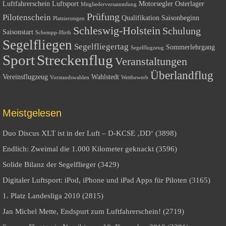
Luftfahrerschein
Luftsport
Motorsegler
Osterlager
Mitgliederversammlung
Prüfung
Pilotenschein
Qualifikation
Saisonbeginn
Platzierungen
Schleswig-Holstein
Schulung
Saisonstart
Schempp-Hirth
Segelfliegen
Segelfliegertag
Sommerlehrgang
Segelflugzeug
Sport
Streckenflug
Veranstaltungen
Überlandflug
Vereinsflugzeug
Wahlstedt
Vorstandswahlen
Wettbewerb
Meistgelesen
Duo Discus XLT ist in der Luft – D-KCSE ‚DD‘ (3898)
Endlich: Zweimal die 1.000 Kilometer geknackt (3596)
Solide Bilanz der Segelflieger (3429)
Digitaler Luftsport: iPod, iPhone und iPad Apps für Piloten (3165)
1. Platz Landesliga 2010 (2815)
Jan Michel Mette, Endspurt zum Luftfahrerschein! (2719)