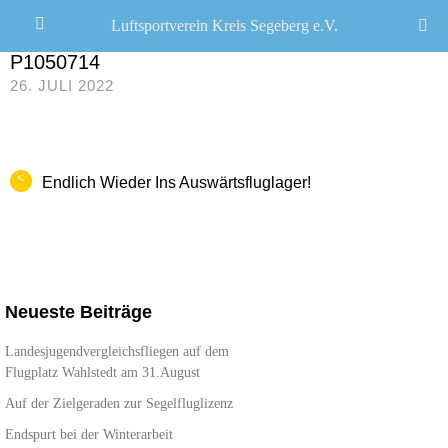
Luftsportverein Kreis Segeberg e.V.
JANA SEEMANN
/
P1050714
26. JULI 2022
<
Endlich Wieder Ins Auswärtsfluglager!
Neueste Beiträge
Landesjugendvergleichsfliegen auf dem
Flugplatz Wahlstedt am 31.August
Auf der Zielgeraden zur Segelfluglizenz
Endspurt bei der Winterarbeit