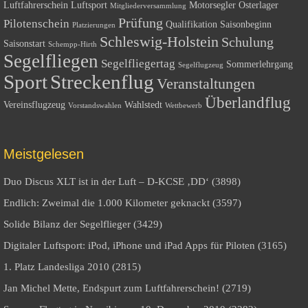
Luftfahrerschein
Luftsport
Motorsegler
Osterlager
Mitgliederversammlung
Prüfung
Pilotenschein
Qualifikation
Saisonbeginn
Platzierungen
Schleswig-Holstein
Schulung
Saisonstart
Schempp-Hirth
Segelfliegen
Segelfliegertag
Sommerlehrgang
Segelflugzeug
Sport
Streckenflug
Veranstaltungen
Überlandflug
Vereinsflugzeug
Wahlstedt
Vorstandswahlen
Wettbewerb
Meistgelesen
Duo Discus XLT ist in der Luft – D-KCSE ‚DD‘ (3898)
Endlich: Zweimal die 1.000 Kilometer geknackt (3597)
Solide Bilanz der Segelflieger (3429)
Digitaler Luftsport: iPod, iPhone und iPad Apps für Piloten (3165)
1. Platz Landesliga 2010 (2815)
Jan Michel Mette, Endspurt zum Luftfahrerschein! (2719)