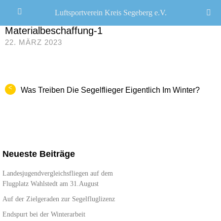
Luftsportverein Kreis Segeberg e.V.
JANA SEEMANN
/
Materialbeschaffung-1
22. MÄRZ 2023
<
Was Treiben Die Segelflieger Eigentlich Im Winter?
Neueste Beiträge
Landesjugendvergleichsfliegen auf dem
Flugplatz Wahlstedt am 31.August
Auf der Zielgeraden zur Segelfluglizenz
Endspurt bei der Winterarbeit