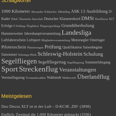
Schlagwörter
1000 Kilometer
ASK 13
Ausbildung
D-
Alexander Schleicher
Alleinflug
DMSt
Kader
Deutscher Klassenrekord
DAeC
Deutscher Aeroclub
DuoDiscus XLT
Grundüberholung
Erfolge
F-Schlepp
Fluglehrer
Flugzeugschlepp
Landesliga
Hammerwetter
Jahreshauptversammlung
Luftfahrerschein
Luftsport
Motorsegler
Osterlager
Mitgliederversammlung
Prüfung
Pilotenschein
Qualifikation
Saisonbeginn
Platzierungen
Schleswig-Holstein
Schulung
Saisonstart
Schempp-Hirth
Segelfliegen
Segelfliegertag
Sommerlehrgang
Segelflugzeug
Sport
Streckenflug
Veranstaltungen
Überlandflug
Vereinsflugzeug
Wahlstedt
Vorstandswahlen
Wettbewerb
Meistgelesen
Duo Discus XLT ist in der Luft – D-KCSE ‚DD‘ (3898)
Endlich: Zweimal die 1.000 Kilometer geknackt (3596)