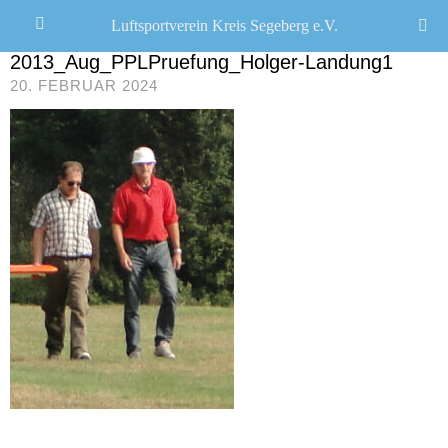
Luftsportverein Kreis Segeberg e.V.
JANA SEEMANN
/
2013_Aug_PPLPruefung_Holger-Landung1
20. FEBRUAR 2024