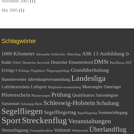
(1)
November 2005
(1)
Mai 2005
Schlagwörter
1000 Kilometer
ASK 13
Ausbildung
D-
Alexander Schleicher
Alleinflug
DMSt
Kader
Deutscher Klassenrekord
DAeC
Deutscher Aeroclub
DuoDiscus XLT
Grundüberholung
Erfolge
F-Schlepp
Fluglehrer
Flugzeugschlepp
Landesliga
Hammerwetter
Jahreshauptversammlung
Luftfahrerschein
Luftsport
Motorsegler
Osterlager
Mitgliederversammlung
Prüfung
Pilotenschein
Qualifikation
Saisonbeginn
Platzierungen
Schleswig-Holstein
Schulung
Saisonstart
Schempp-Hirth
Segelfliegen
Segelfliegertag
Sommerlehrgang
Segelflugzeug
Sport
Streckenflug
Veranstaltungen
Überlandflug
Vereinsflugzeug
Wahlstedt
Vorstandswahlen
Wettbewerb