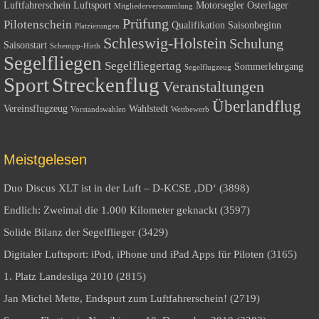
Luftfahrerschein
Luftsport
Motorsegler
Osterlager
Mitgliederversammlung
Prüfung
Pilotenschein
Qualifikation
Saisonbeginn
Platzierungen
Schleswig-Holstein
Schulung
Saisonstart
Schempp-Hirth
Segelfliegen
Segelfliegertag
Sommerlehrgang
Segelflugzeug
Sport
Streckenflug
Veranstaltungen
Überlandflug
Vereinsflugzeug
Wahlstedt
Vorstandswahlen
Wettbewerb
Meistgelesen
Duo Discus XLT ist in der Luft – D-KCSE ‚DD‘ (3898)
Endlich: Zweimal die 1.000 Kilometer geknackt (3597)
Solide Bilanz der Segelflieger (3429)
Digitaler Luftsport: iPod, iPhone und iPad Apps für Piloten (3165)
1. Platz Landesliga 2010 (2815)
Jan Michel Mette, Endspurt zum Luftfahrerschein! (2719)