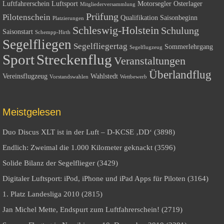
Luftfahrerschein
Luftsport
Motorsegler
Osterlager
Mitgliederversammlung
Prüfung
Pilotenschein
Qualifikation
Saisonbeginn
Platzierungen
Schleswig-Holstein
Schulung
Saisonstart
Schempp-Hirth
Segelfliegen
Segelfliegertag
Sommerlehrgang
Segelflugzeug
Sport
Streckenflug
Veranstaltungen
Überlandflug
Vereinsflugzeug
Wahlstedt
Vorstandswahlen
Wettbewerb
Meistgelesen
Duo Discus XLT ist in der Luft – D-KCSE ‚DD‘ (3898)
Endlich: Zweimal die 1.000 Kilometer geknackt (3596)
Solide Bilanz der Segelflieger (3429)
Digitaler Luftsport: iPod, iPhone und iPad Apps für Piloten (3164)
1. Platz Landesliga 2010 (2815)
Jan Michel Mette, Endspurt zum Luftfahrerschein! (2719)