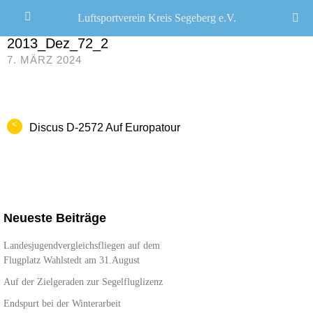
Luftsportverein Kreis Segeberg e.V.
JANA SEEMANN
/
2013_Dez_72_2
7. MÄRZ 2024
<
Discus D-2572 Auf Europatour
Neueste Beiträge
Landesjugendvergleichsfliegen auf dem
Flugplatz Wahlstedt am 31.August
Auf der Zielgeraden zur Segelfluglizenz
Endspurt bei der Winterarbeit