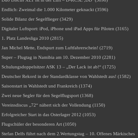
Duo Discus XLT ist in der Luft – D-KCSE ‚DD‘ (3898)
Endlich: Zweimal die 1.000 Kilometer geknackt (3596)
Solide Bilanz der Segelflieger (3429)
Digitaler Luftsport: iPod, iPhone und iPad Apps für Piloten (3165)
1. Platz Landesliga 2010 (2815)
Jan Michel Mette, Endspurt zum Luftfahrerschein! (2719)
Super – Flugtag in Namibia am 10. Dezember 2010 (2281)
Schulungsdoppelsitzer ASK 13 – „Der Lack ist ab!“ (1725)
Deutscher Rekord in der Standardklasse von Wahlstedt aus! (1582)
Saisonstart in Wahlstedt und Frankreich (1374)
Zwei neue Segler für den Segelflugsport (1368)
Vereinsdiscus „72“ nähert sich der Vollendung (1150)
Erfolgreicher Start in das Osterlager 2012 (1053)
Flugschüler der besonderen Art (1050)
Stefan Delfs führt nach dem 2.Wertungstag – 10. Offenes Märkisches