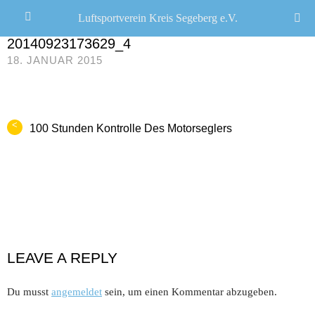
Luftsportverein Kreis Segeberg e.V.
CHRISTOPH R. SCHWARZ
/
0 COMMENTS
20140923173629_4
18. JANUAR 2015
<
100 Stunden Kontrolle Des Motorseglers
LEAVE A REPLY
Du musst
angemeldet
sein, um einen Kommentar abzugeben.