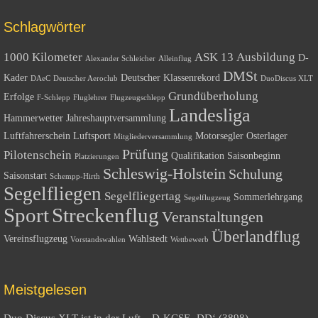
Schlagwörter
1000 Kilometer
ASK 13
Ausbildung
D-
Alexander Schleicher
Alleinflug
DMSt
Kader
Deutscher Klassenrekord
DAeC
Deutscher Aeroclub
DuoDiscus XLT
Grundüberholung
Erfolge
F-Schlepp
Fluglehrer
Flugzeugschlepp
Landesliga
Hammerwetter
Jahreshauptversammlung
Luftfahrerschein
Luftsport
Motorsegler
Osterlager
Mitgliederversammlung
Prüfung
Pilotenschein
Qualifikation
Saisonbeginn
Platzierungen
Schleswig-Holstein
Schulung
Saisonstart
Schempp-Hirth
Segelfliegen
Segelfliegertag
Sommerlehrgang
Segelflugzeug
Sport
Streckenflug
Veranstaltungen
Überlandflug
Vereinsflugzeug
Wahlstedt
Vorstandswahlen
Wettbewerb
Meistgelesen